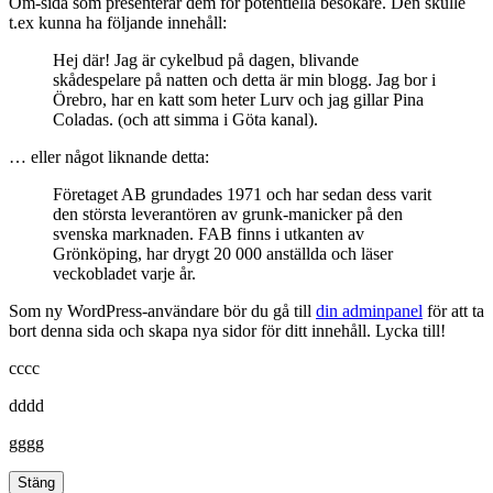
Om-sida som presenterar dem för potentiella besökare. Den skulle
t.ex kunna ha följande innehåll:
Hej där! Jag är cykelbud på dagen, blivande
skådespelare på natten och detta är min blogg. Jag bor i
Örebro, har en katt som heter Lurv och jag gillar Pina
Coladas. (och att simma i Göta kanal).
… eller något liknande detta:
Företaget AB grundades 1971 och har sedan dess varit
den största leverantören av grunk-manicker på den
svenska marknaden. FAB finns i utkanten av
Grönköping, har drygt 20 000 anställda och läser
veckobladet varje år.
Som ny WordPress-användare bör du gå till
din adminpanel
för att ta
bort denna sida och skapa nya sidor för ditt innehåll. Lycka till!
cccc
dddd
gggg
Stäng